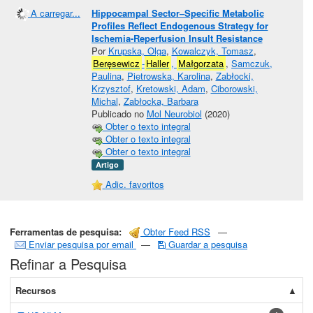
A carregar...
Hippocampal Sector–Specific Metabolic
Profiles Reflect Endogenous Strategy for
Ischemia-Reperfusion Insult Resistance
Por
Krupska, Olga
,
Kowalczyk, Tomasz
,
Beręsewicz
-
Haller
,
Małgorzata
,
Samczuk,
Paulina
,
Pietrowska, Karolina
,
Zabłocki,
Krzysztof
,
Kretowski, Adam
,
Ciborowski,
Michal
,
Zabłocka, Barbara
Publicado no
Mol Neurobiol
(2020)
Obter o texto integral
Obter o texto integral
Obter o texto integral
Artigo
Adic. favoritos
Ferramentas de pesquisa:
Obter Feed RSS
—
Enviar pesquisa por email
—
Guardar a pesquisa
Refinar a Pesquisa
Recursos