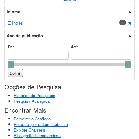
Idioma
Inglês
1
[exc
Ano da publicação
De:
Até:
Opções de Pesquisa
Histórico de Pesquisas
Pesquisa Avançada
Encontrar Mais
Percorrer o Catálogo
Percorrer por ordem alfabética
Explore Channels
Bibliografia Recomendada