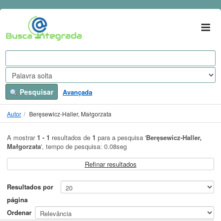
A mostrar
Ir para o conteúdo
1 - 1
resultados de
1
para a pesquisa '
Beręsewicz-Haller,
Małgorzata
'
VuFind
Pesquisar
Avançada
Autor
Beręsewicz-Haller, Małgorzata
A mostrar
1 - 1
resultados de
1
para a pesquisa '
Beręsewicz-Haller,
Małgorzata
'
, tempo de pesquisa: 0.08seg
Refinar resultados
Resultados por
página
Ordenar