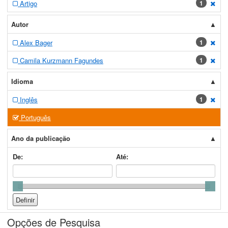
Artigo
1
[exc
Autor
Alex Bager
1
[exc
Camila Kurzmann Fagundes
1
[exc
Idioma
Inglês
1
[exc
Português
Ano da publicação
De:
Até:
Opções de Pesquisa