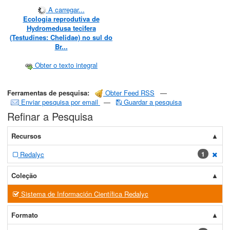
A carregar...
Ecologia reprodutiva de
Hydromedusa tecifera
(Testudines: Chelidae) no sul do
Br...
Obter o texto integral
Ferramentas de pesquisa:
Obter Feed RSS
—
Enviar pesquisa por email
—
Guardar a pesquisa
Refinar a Pesquisa
Recursos
Redalyc
1
[exc
Coleção
Sistema de Información Científica Redalyc
Formato