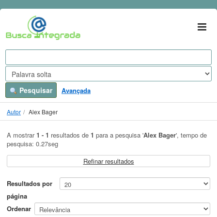
A mostrar
Ir para o conteúdo
1 - 1
resultados de
1
para a pesquisa '
Alex Bager
'
VuFind
Pesquisar
Avançada
Autor
Alex Bager
A mostrar
1 - 1
resultados de
1
para a pesquisa '
Alex Bager
'
, tempo de
pesquisa: 0.27seg
Refinar resultados
Resultados por
página
Ordenar