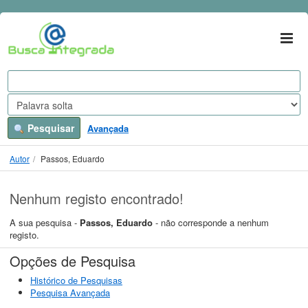
A sua pesquisa -
Ir para o conteúdo
Passos, Eduardo
- não corresponde a nenhum registo.
VuFind
Pesquisar
Avançada
Autor
Passos, Eduardo
Nenhum registo encontrado!
A sua pesquisa -
Passos, Eduardo
- não corresponde a nenhum
registo.
Opções de Pesquisa
Histórico de Pesquisas
Pesquisa Avançada