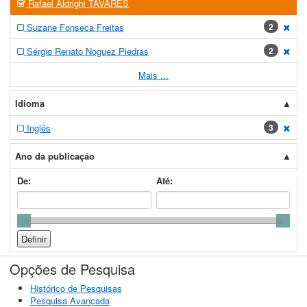
Rafael Aldrighi TAVARES
Suzane Fonseca Freitas
2
[exc
Sérgio Renato Noguez Piedras
2
[exc
Mais ...
Idioma
Inglês
3
[exc
Ano da publicação
De:
Até:
Opções de Pesquisa
Histórico de Pesquisas
Pesquisa Avançada