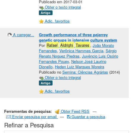
Publicado em 2017-03-01
Obter o texto integral
Artigo
Adic. favoritos
A carregar...
Growth performance of three pejerrey
genetic groups in intensive culture system
Por
Rafael
Aldrighi
Tavares
,
João Morato
Fernandes
,
Verônica Hammes Garcia
,
Sérgio
Renato Noguez Piedras
,
Juvêncio Luis Osório
Fernandes Pouey
,
Nelson José Laurino
Dionello
,
Heden Luiz Marques Moreira
Publicado no
Semina: Ciências Agrárias
(2014)
Obter o texto integral
Artigo
Adic. favoritos
Ferramentas de pesquisa:
Obter Feed RSS
—
Enviar pesquisa por email
—
Guardar a pesquisa
Refinar a Pesquisa