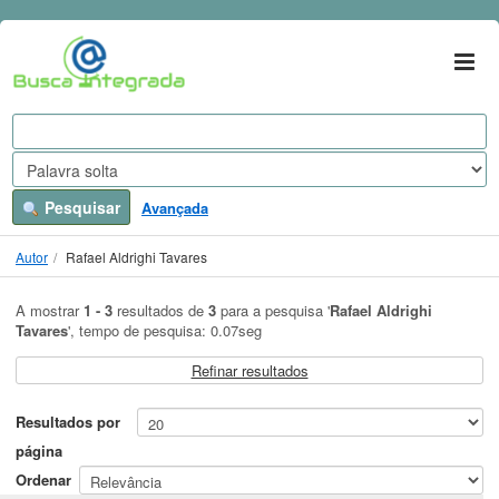
A mostrar
Ir para o conteúdo
1 - 3
resultados de
3
para a pesquisa '
Rafael Aldrighi Tavares
'
VuFind
Pesquisar
Avançada
Autor
Rafael Aldrighi Tavares
A mostrar
1 - 3
resultados de
3
para a pesquisa '
Rafael Aldrighi
Tavares
'
, tempo de pesquisa: 0.07seg
Refinar resultados
Resultados por
página
Ordenar