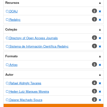
Recursos
DOAJ
2
[exc
Redalyc
1
[exc
Coleção
Directory of Open Access Journals
2
[exc
Sistema de Información Científica Redalyc
1
[exc
Formato
Artigo
3
[exc
Autor
Rafael Aldrighi Tavares
4
[exc
Heden Luiz Marques Moreira
3
[exc
Daiane Machado Souza
2
[exc