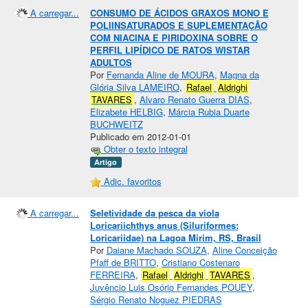
A carregar...
CONSUMO DE ÁCIDOS GRAXOS MONO E
POLIINSATURADOS E SUPLEMENTAÇÃO
COM NIACINA E PIRIDOXINA SOBRE O
PERFIL LIPÍDICO DE RATOS WISTAR
ADULTOS
Por
Fernanda Aline de MOURA
,
Magna da
Glória Silva LAMEIRO
,
Rafael
Aldrighi
TAVARES
,
Alvaro Renato Guerra DIAS
,
Elizabete HELBIG
,
Márcia Rubia Duarte
BUCHWEITZ
Publicado em 2012-01-01
Obter o texto integral
Artigo
Adic. favoritos
A carregar...
Seletividade da pesca da viola
Loricariichthys anus (Siluriformes:
Loricariidae) na Lagoa Mirim, RS, Brasil
Por
Daiane Machado SOUZA
,
Aline Conceição
Pfaff de BRITTO
,
Cristiano Costenaro
FERREIRA
,
Rafael
Aldrighi
TAVARES
,
Juvêncio Luis Osório Fernandes POUEY
,
Sérgio Renato Noguez PIEDRAS