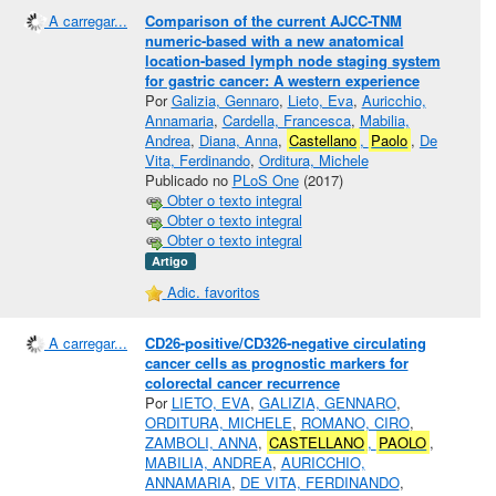
A carregar...
Comparison of the current AJCC-TNM
numeric-based with a new anatomical
location-based lymph node staging system
for gastric cancer: A western experience
Por
Galizia, Gennaro
,
Lieto, Eva
,
Auricchio,
Annamaria
,
Cardella, Francesca
,
Mabilia,
Andrea
,
Diana, Anna
,
Castellano
,
Paolo
,
De
Vita, Ferdinando
,
Orditura, Michele
Publicado no
PLoS One
(2017)
Obter o texto integral
Obter o texto integral
Obter o texto integral
Artigo
Adic. favoritos
A carregar...
CD26-positive/CD326-negative circulating
cancer cells as prognostic markers for
colorectal cancer recurrence
Por
LIETO, EVA
,
GALIZIA, GENNARO
,
ORDITURA, MICHELE
,
ROMANO, CIRO
,
ZAMBOLI, ANNA
,
CASTELLANO
,
PAOLO
,
MABILIA, ANDREA
,
AURICCHIO,
ANNAMARIA
,
DE VITA, FERDINANDO
,