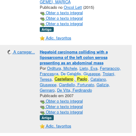
GEMEI, MARICA
Publicado no
Oncol Lett
(2015)
Obter o texto integral
Obter o texto integral
Obter o texto integral
Artigo
Adic. favoritos
A carregar...
Hepatoid carcinoma colliding with a
liposarcoma of the left colon serosa
presenting as an abdominal mass
Por
Orditura, Michele
,
Lieto, Eva
,
Ferraraccio,
Francesca
,
De Cataldis, Giuseppe
,
Troiani,
Teresa
,
Castellano
,
Paolo
,
Catalano,
Giuseppe
,
Ciardiello, Fortunato
,
Galizia,
Gennaro
,
De Vita, Ferdinando
Publicado em 2007
Obter o texto integral
Obter o texto integral
Obter o texto integral
Artigo
Adic. favoritos