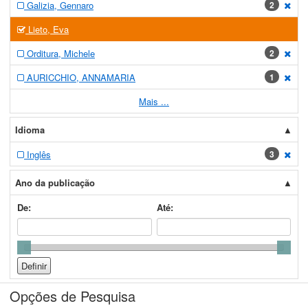
Galizia, Gennaro
2
[exc
Lieto, Eva
Orditura, Michele
2
[exc
AURICCHIO, ANNAMARIA
1
[exc
Mais ...
Idioma
Inglês
3
[exc
Ano da publicação
De:
Até:
Opções de Pesquisa