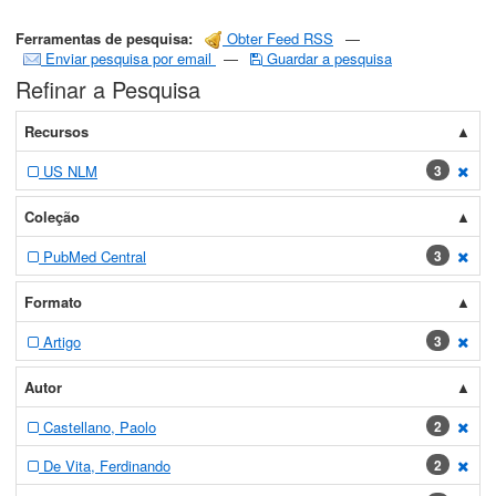
Ferramentas de pesquisa:
Obter Feed RSS
—
Enviar pesquisa por email
—
Guardar a pesquisa
Refinar a Pesquisa
Recursos
US NLM
3
[exc
Coleção
PubMed Central
3
[exc
Formato
Artigo
3
[exc
Autor
Castellano, Paolo
2
[exc
De Vita, Ferdinando
2
[exc