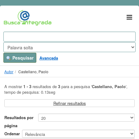
A mostrar
Ir para o conteúdo
1 - 3
resultados de
3
para a pesquisa '
Castellano, Paolo
'
VuFind
Pesquisar
Avançada
Autor
Castellano, Paolo
A mostrar
1 - 3
resultados de
3
para a pesquisa '
Castellano, Paolo
'
,
tempo de pesquisa: 0.13seg
Refinar resultados
Resultados por
página
Ordenar