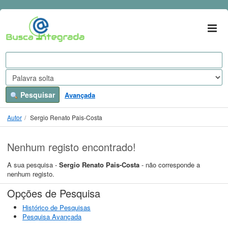
A sua pesquisa -
Ir para o conteúdo
Sergio Renato Pais-Costa
- não corresponde a nenhum
registo.
VuFind
Pesquisar
Avançada
Autor
Sergio Renato Pais-Costa
Nenhum registo encontrado!
A sua pesquisa -
Sergio Renato Pais-Costa
- não corresponde a
nenhum registo.
Opções de Pesquisa
Histórico de Pesquisas
Pesquisa Avançada